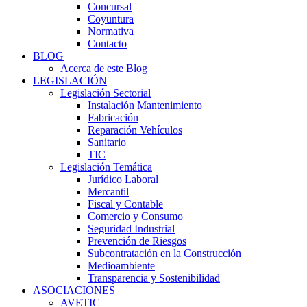
Concursal
Coyuntura
Normativa
Contacto
BLOG
Acerca de este Blog
LEGISLACIÓN
Legislación Sectorial
Instalación Mantenimiento
Fabricación
Reparación Vehículos
Sanitario
TIC
Legislación Temática
Jurídico Laboral
Mercantil
Fiscal y Contable
Comercio y Consumo
Seguridad Industrial
Prevención de Riesgos
Subcontratación en la Construcción
Medioambiente
Transparencia y Sostenibilidad
ASOCIACIONES
AVETIC