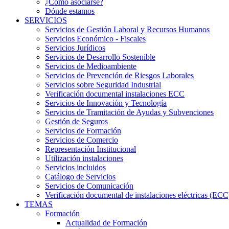
¿Cómo asociarse?
Dónde estamos
SERVICIOS
Servicios de Gestión Laboral y Recursos Humanos
Servicios Económico - Fiscales
Servicios Jurídicos
Servicios de Desarrollo Sostenible
Servicios de Medioambiente
Servicios de Prevención de Riesgos Laborales
Servicios sobre Seguridad Industrial
Verificación documental instalaciones ECC
Servicios de Innovación y Tecnología
Servicios de Tramitación de Ayudas y Subvenciones
Gestión de Seguros
Servicios de Formación
Servicios de Comercio
Representación Institucional
Utilización instalaciones
Servicios incluidos
Catálogo de Servicios
Servicios de Comunicación
Verificación documental de instalaciones eléctricas (ECC
TEMAS
Formación
Actualidad de Formación